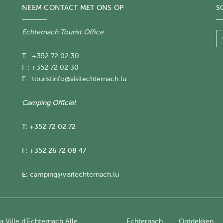
NEEM CONTACT MET ONS OP
S
Echternach Tourist Office
T : +352 72 02 30
F : +352 72 02 30
E :
touristinfo@visitechternach.lu
Camping Officiel
T: +352 72 02 72
F: +352 26 72 08 47
E:
camping@visitechternach.lu
 Ville d'Echternach Alle
Echternach
Ontdekken