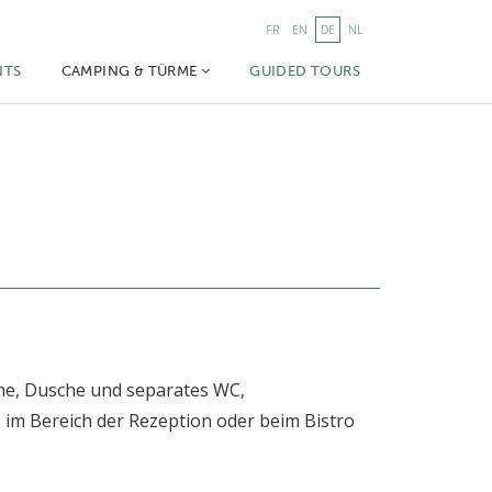
FR
EN
DE
NL
NTS
CAMPING & TÜRME
GUIDED TOURS
he, Dusche und separates WC,
 im Bereich der Rezeption oder beim Bistro