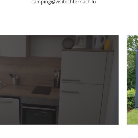
camping@visitechternach.lu