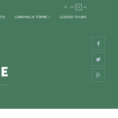
FR
EN
DE
NL
NTS
CAMPING & TÜRME
GUIDED TOURS
HE