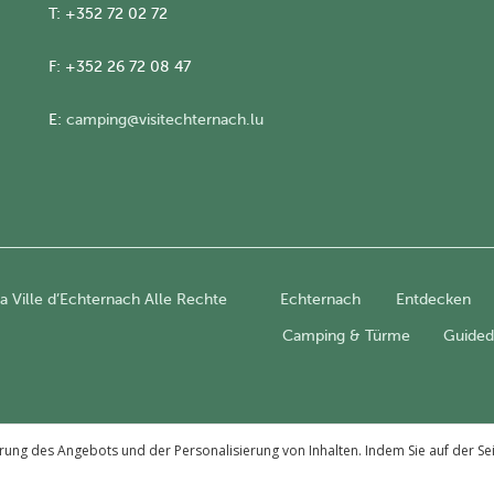
T: +352 72 02 72
F: +352 26 72 08 47
E:
camping@visitechternach.lu
 Ville d’Echternach Alle Rechte
Echternach
Entdecken
Camping & Türme
Guided
g des Angebots und der Personalisierung von Inhalten. Indem Sie auf der Sei