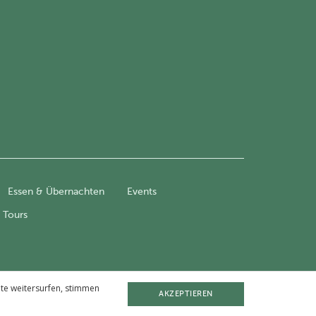
Essen & Übernachten
Events
 Tours
te weitersurfen, stimmen
AKZEPTIEREN