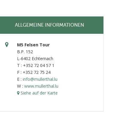
ALLGEMEINE INFORMATIONEN
M5 Felsen Tour
B.P. 152
L-6402 Echternach
T : +352 72 04 57 1
F : +352 72 75 24
E :
info@mullerthal.lu
W :
www.mullerthal.lu
Siehe auf der Karte