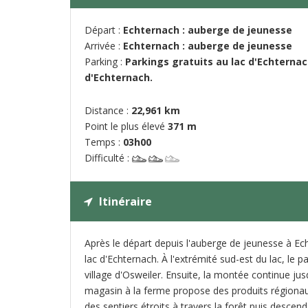
Départ :
Echternach : auberge de jeunesse
Arrivée :
Echternach : auberge de jeunesse
Parking :
Parkings gratuits au lac d'Echternac
d'Echternach.
Distance :
22,961 km
Point le plus élevé
371 m
Temps :
03h00
Difficulté :
Itinéraire
Après le départ depuis l'auberge de jeunesse à Ech
lac d'Echternach. À l'extrémité sud-est du lac, le
village d'Osweiler. Ensuite, la montée continue ju
magasin à la ferme propose des produits régionau
des sentiers étroits à travers la forêt puis descend